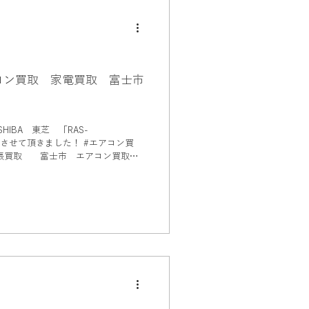
ブランド品買取
取
ガステーブル
アコン買取 家電買取 富士市
ドボールペン買取
IBA 東芝 「RAS-
せて頂きました！ #エアコン買
張買取 富士市 エアコン買取 #
#エアコン買取
スクーター