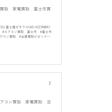
買取 家電買取 富士市買
U 富士通ゼネラル(AS-V223NBK)
士市
コン買取 #出張買取ビゼック
アコン買取 家電買取 沼