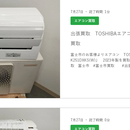
 コレクション
電動キックボード
カメラ買取 出張買取
7月27日
読了時間: 1分
エアコン買取
買取
打楽器 和楽器 コレクション
パソコン
パソコン買
出張買取 TOSHIBAエ
買取
買取
カヤック、船、ボート買取
釣具買取
万年筆、ブラン
富士市のお客様よりエアコン TOSH
K251DXKS(W)」 2023年製を買取さ
取 富士市 #富士市買取 #出
出張買取ビゼックス #家電買取 
取
電動カート
美容用品買取
ゲーム買取
電動キック
7月27日
読了時間: 0分
エアコン買取