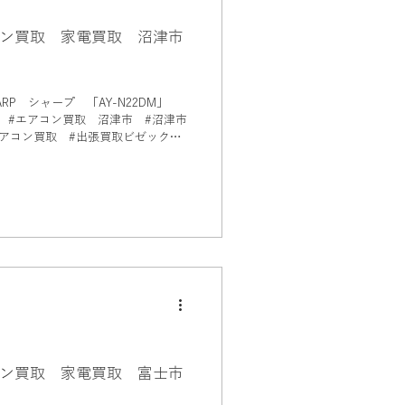
ン買取 家電買取 沼津市
RP シャープ 「AY-N22DM」
津市
コン買取 #出張買取ビゼック
アコン買取 家電買取 富士市