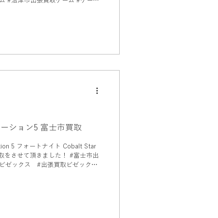
 #沼津市出張買取ゲーム #ゲーム
ーム買取
出張買取 PS5 プレイステーション5 富士市買取
on 5 フォートナイト Cobalt Star
取をさせて頂きました！ #富士市出
ビゼックス #出張買取ビゼック
テーシ