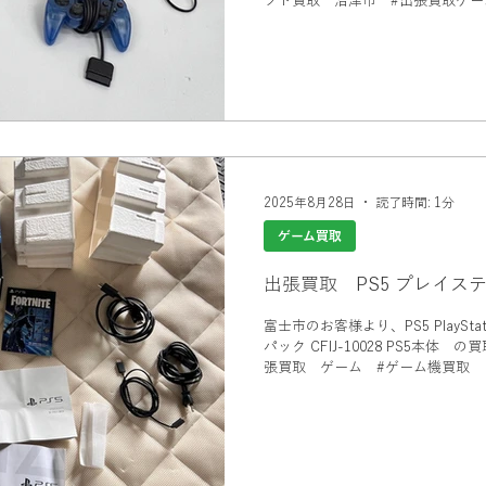
フト買取 沼津市 #出張買取ゲーム
機買取 #出張買取ビゼックス ゲ
2025年8月28日
読了時間: 1分
ゲーム買取
富士市のお客様より、PS5 PlayStati
パック CFIJ-10028 PS5本体 の買
張買取 ゲーム #ゲーム機買取 
ス #富士市買取 PS5 #プレイス