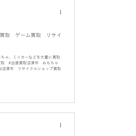
ブランド品買取
取
ガステーブル
買取 ゲーム買取 リサイ
ドボールペン買取
もちゃ、ミニカーなどを大量に買取
取沼津市 リサイクルショップ買取
スクーター