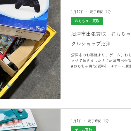
 コレクション
電動キックボード
カメラ買取 出張買取
1月12日
読了時間: 1分
おもちゃ 買取
買取
打楽器 和楽器 コレクション
パソコン
パソコン買
沼津市出張買取 おもちゃ
クルショップ沼津
買取
カヤック、船、ボート買取
釣具買取
万年筆、ブラン
沼津市のお客様より、ゲーム、お
させて頂きました！ #沼津市出張買取 #出張買取沼津市 おもちゃ
#おもちゃ買取沼津市 #ゲーム買
取
電動カート
美容用品買取
ゲーム買取
電動キック
1月1日
読了時間: 1分
ゲーム買取