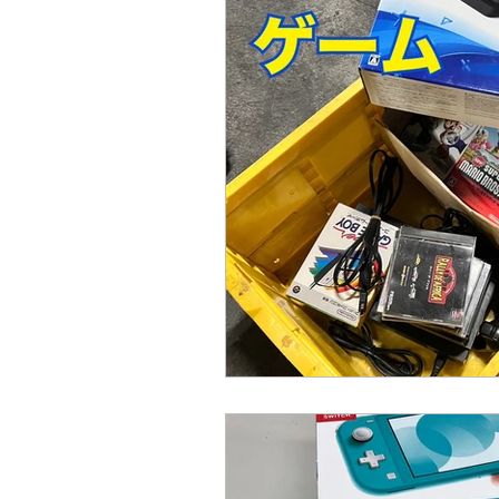
アウトドア用品買取
野球グッズ
腕時計、ブランド時計買取
家具
トレーニング用品買取
エアコン
金買取、貴金属買取、アクセサリー買
銀貨、記念メダル買取
カーナビ