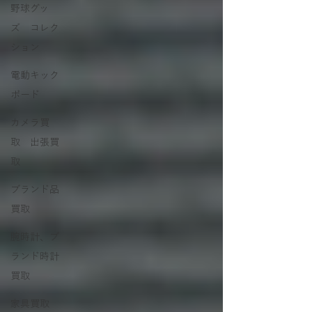
野球グッ
ズ コレク
ション
電動キック
ボード
カメラ買
取 出張買
取
ブランド品
買取
腕時計、ブ
ランド時計
買取
家具買取