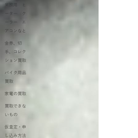
業務用 ヒ
ーター ク
ーラー エ
アコンなと
金券、切
手、コレク
ション買取
バイク用品
買取
家電の買取
買取できな
いもの
仮査定・申
し込み方法