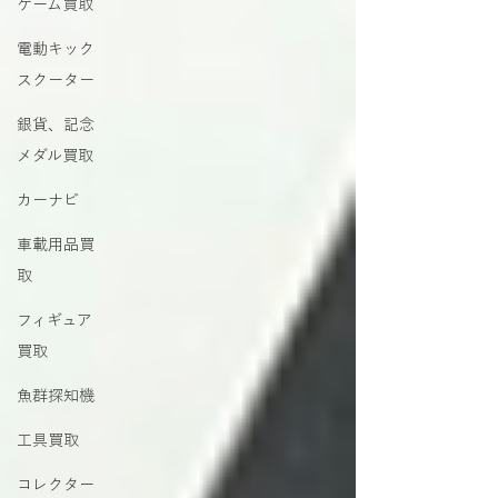
ゲーム買取
電動キック
スクーター
銀貨、記念
メダル買取
カーナビ
車載用品買
取
フィギュア
買取
魚群探知機
工具買取
コレクター