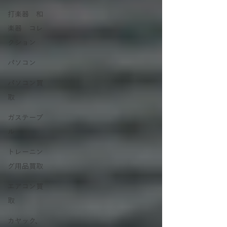
打楽器 和
楽器 コレ
クション
パソコン
パソコン買
取
ガステーブ
ル
トレーニン
グ用品買取
エアコン買
取
カヤック、