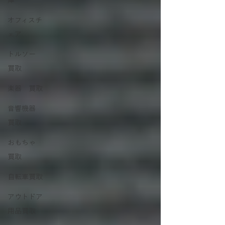
庫
オフィスチ
ェア
トルソー
買取
楽器 買取
音響機器
買取
おもちゃ
買取
自転車買取
アウトドア
用品買取