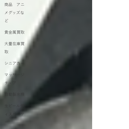
商品 アニ
メグッズな
ど
貴金属買取
大量在庫買
取
シニアカー
マッサージ
チェア
自動製氷機
生ビールデ
ィスペンサ
ー