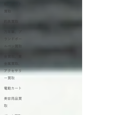
船、ボート
買取
釣具買取
万年筆、ブ
ランドボー
ルペン買取
金買取、貴
金属買取、
アクセサリ
ー買取
電動カート
美容用品買
取