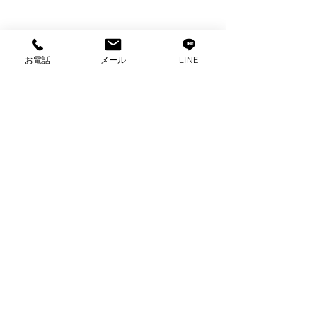
お電話
メール
LINE
コメント
コメントを追加…
出張買取 パナソニック
出張買取 東芝
冷蔵庫買取 家電買取
取 家電買取 
沼津市出張買取
張買取
プライバシーポリシー
2025 ビゼックス All Rights Reserved.