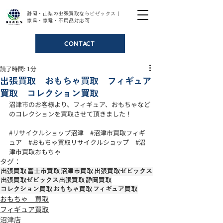
静岡・山梨の出張買取ならビゼックス｜
家具・家電・不用品対応可
CONTACT
読了時間: 1分
出張買取 おもちゃ買取 フィギュア
買取 コレクション買取
沼津市のお客様より、フィギュア、おもちゃなど
のコレクションを買取させて頂きました！
#リサイクルショップ沼津
#沼津市買取フィギ
ュア
#おもちゃ買取リサイクルショップ
#沼
津市買取おもちゃ
タグ：
出張買取
富士市買取
沼津市買取
出張買取ゼビックス
出張買取ゼビックス出張買取
静岡買取
コレクション買取
おもちゃ買取
フィギュア買取
おもちゃ 買取
フィギュア買取
沼津店