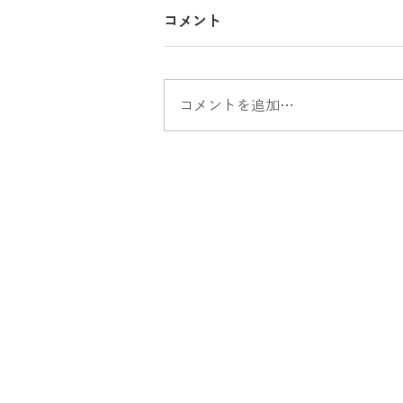
コメント
コメントを追加…
出張買取 パナソニック冷蔵
庫買取 家電買取 沼津市出
張買取