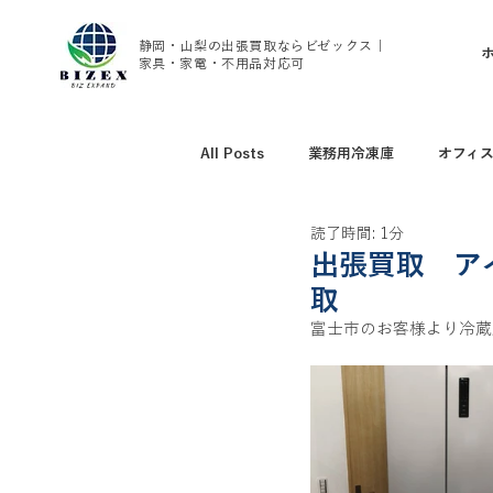
静岡・山梨の出張買取ならビゼックス｜
家具・家電・不用品対応可
All Posts
業務用冷凍庫
オフィ
読了時間: 1分
アウトドア用品買取
野球グッズ
出張買取 ア
取
富士市のお客様より冷蔵庫 
腕時計、ブランド時計買取
家具
トレーニング用品買取
エアコン