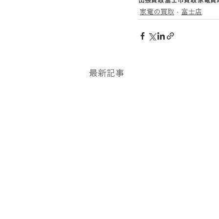
出張買取
富士市買取
家電買
家電の買取
富士店
最新記事