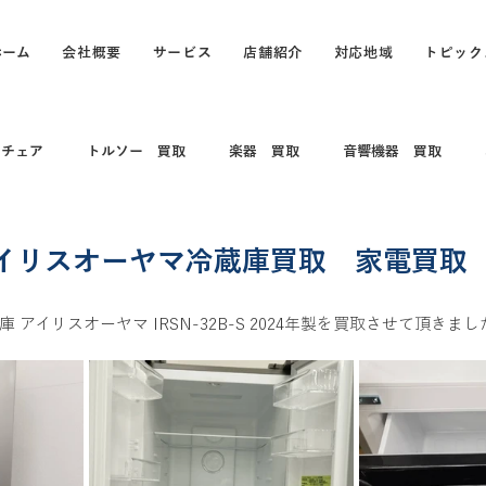
ホーム
会社概要
サービス
店舗紹介
対応地域
トピック
スチェア
トルソー 買取
楽器 買取
音響機器 買取
 コレクション
電動キックボード
カメラ買取 出張買取
イリスオーヤマ冷蔵庫買取 家電買取
アイリスオーヤマ IRSN-32B-S 2024年製を買取させて頂きまし
買取
打楽器 和楽器 コレクション
パソコン
パソコン買
買取
カヤック、船、ボート買取
釣具買取
万年筆、ブラン