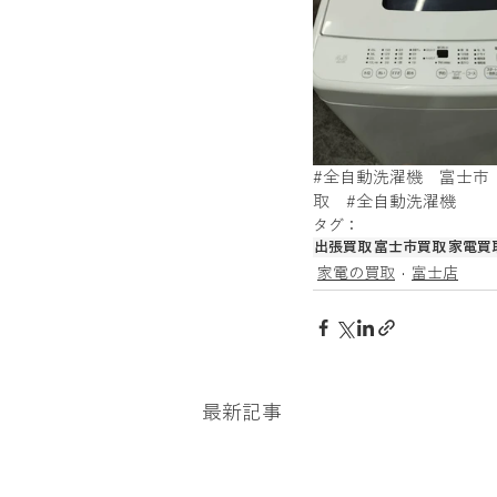
金買取、貴金属買取、アクセサリー買
銀貨、記念メダル買取
カーナビ
#全自動洗濯機
　富士市
取
#全自動洗濯機
タグ：
出張買取
富士市買取
家電買
家電の買取
富士店
最新記事