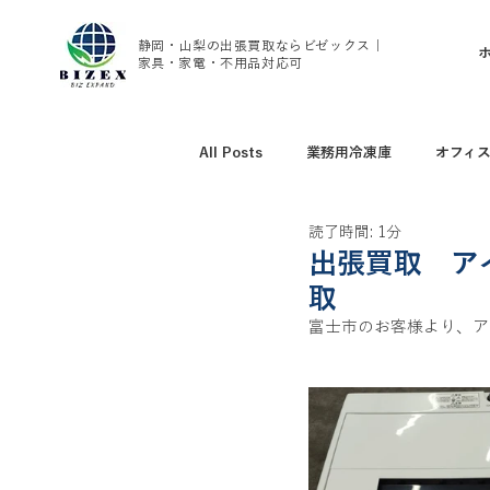
静岡・山梨の出張買取ならビゼックス｜
家具・家電・不用品対応可
All Posts
業務用冷凍庫
オフィ
読了時間: 1分
アウトドア用品買取
野球グッズ
出張買取 ア
取
富士市のお客様より、アイ
腕時計、ブランド時計買取
家具
トレーニング用品買取
エアコン