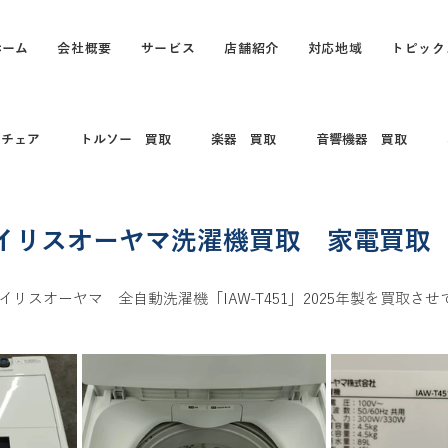
ホーム
会社概要
サービス
店舗紹介
対応地域
トピック
スチェア
トルソー 買取
楽器 買取
音響機器 買取
 コレクション
電動キックボード
カメラ買取 出張買取
イリスオーヤマ洗濯機買取 家電買取
リスオーヤマ　全自動洗濯機「IAW-T451」2025年製を買取させ
買取
打楽器 和楽器 コレクション
パソコン
パソコン買
買取
カヤック、船、ボート買取
釣具買取
万年筆、ブラン