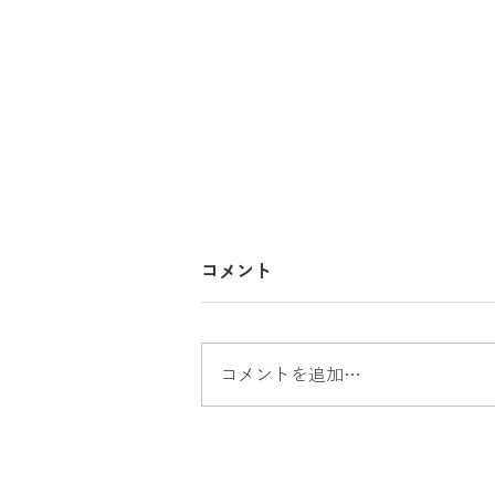
コメント
コメントを追加…
出張買取 パナソニック電子
レンジ 買取 家電買取 沼津