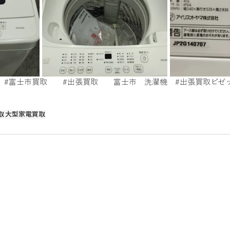
取
電動カート
美容用品買取
ゲーム買取
電動キック
　
#富士市買取
#出張買取
　　富士市　洗濯機　
#出張買取ビゼ
取
大型家電買取