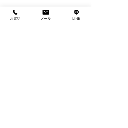
お電話
メール
LINE
コメント
コメントを追加…
出張買取 ハイセンス全
出張買取 東芝
自動洗濯機買取 家電買
取 家電買取 
取 富士市買取
張買取
プライバシーポリシー
2025 ビゼックス All Rights Reserved.