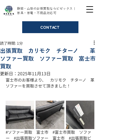
静岡・山梨の出張買取ならビゼックス｜
家具・家電・不用品対応可
CONTACT
読了時間: 1分
出張買取 カリモク チターノ 革
ソファー買取 ソファー買取 富士市
買取
更新日：
2025年11月13日
富士市のお客様より、　カリモク　チターノ　革
ソファーを買取させて頂きました！ 
#ソファー買取
　富士市　
#富士市買取
　ソファ
ー　
#出張買取ソファー
　富士市　
#出張買取ビ