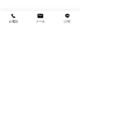
お電話
メール
LINE
コメント
コメントを追加…
出張買取 ハイアール冷
出張買取 カリ
蔵庫買取 家電買取 沼
ニングセット買
津市買取
買取 富士市買
プライバシーポリシー
2025 ビゼックス All Rights Reserved.