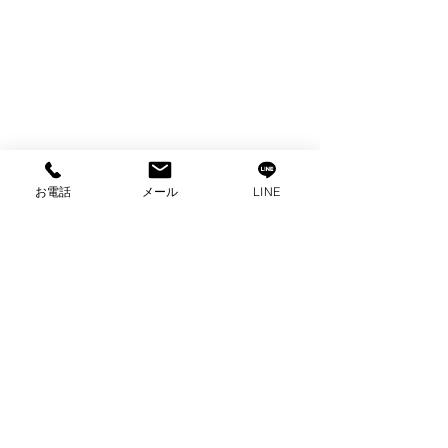
お電話
メール
LINE
コメント
コメントを追加…
出張買取 アイリスオー
出張買取 パナ
ヤマ全自動洗濯機買取
冷蔵庫買取 