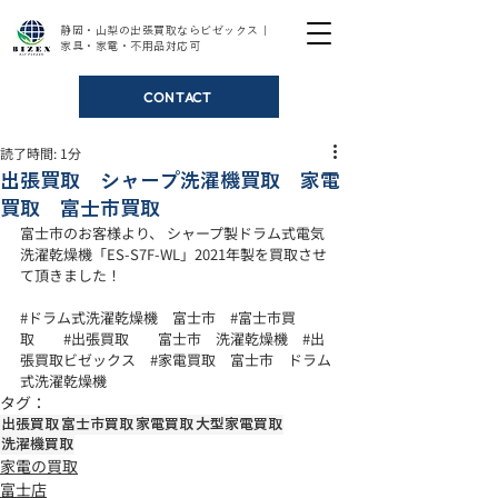
静岡・山梨の出張買取ならビゼックス｜
家具・家電・不用品対応可
CONTACT
読了時間: 1分
出張買取 シャープ洗濯機買取 家電
買取 富士市買取
富士市のお客様より、 シャープ製ドラム式電気
洗濯乾燥機「ES-S7F-WL」2021年製を買取させ
て頂きました！ 
#ドラム式洗濯乾燥機
　富士市　
#富士市買
取
#出張買取
　　富士市　洗濯乾燥機　
#出
張買取ビゼックス
#家電買取
　富士市　ドラム
式洗濯乾燥機
タグ：
出張買取
富士市買取
家電買取
大型家電買取
洗濯機買取
家電の買取
富士店