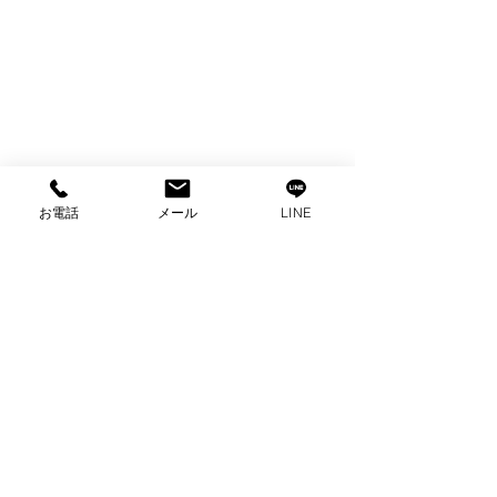
お電話
メール
LINE
コメント
コメントを追加…
出張買取 ハイセンス全
出張買取 パロ
自動洗濯機買取 家電買
ンロ買取 ガス