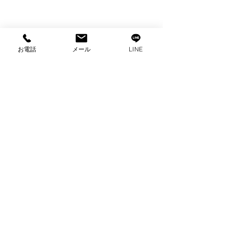
お電話
メール
LINE
コメント
アウトドア用品買取
コメントを追加…
出張買取 アウ
品
プライバシーポリシー