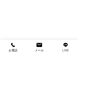
お電話
メール
LINE
コメント
コメントを追加…
出張買取 ハイアール全
出張買取 ハイ
自動洗濯機買取 家電買
蔵庫買取 家電