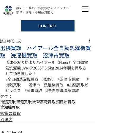
静岡・山梨の出張買取ならビゼックス｜
家具・家電・不用品対応可
CONTACT
読了時間: 1分
出張買取 ハイアール全自動洗濯機買
取 洗濯機買取 沼津市買取
沼津のお客様よりハイアール（Haier）全自動電
気洗濯機 JW-XP2C55F 5.5kg 2024年製を買取さ
せて頂きました！
#全自動洗濯機買取
　沼津市　
#沼津市買取
#
出張買取
　　沼津市　洗濯機買取　
#出張買取ビ
ゼックス
#家電買取
#全自動洗濯機買取
タグ：
出張買取
家電買取
大型家電買取
沼津市買取
洗濯機買取
家電の買取
沼津店