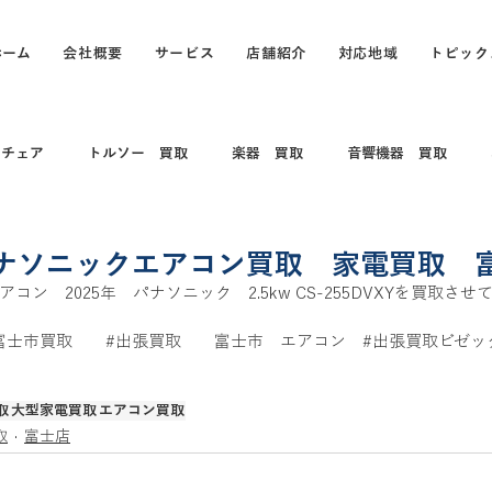
ホーム
会社概要
サービス
店舗紹介
対応地域
トピック
スチェア
トルソー 買取
楽器 買取
音響機器 買取
 コレクション
電動キックボード
カメラ買取 出張買取
ナソニックエアコン買取 家電買取 
ン　2025年　パナソニック　2.5kw CS-255DVXYを買取さ
買取
打楽器 和楽器 コレクション
パソコン
パソコン買
富士市買取
#出張買取
　　富士市　エアコン　
#出張買取ビゼッ
取
大型家電買取
エアコン買取
買取
カヤック、船、ボート買取
釣具買取
万年筆、ブラン
取
富士店