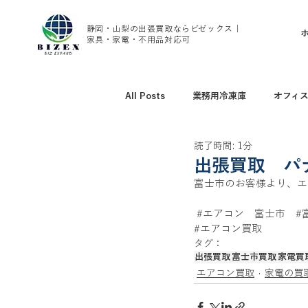
静岡・山梨の出張買取ならビゼックス｜
家具・家電・不用品対応可
All Posts
業務用冷凍庫
オフィ
読了時間: 1分
アウトドア用品買取
野球グッズ
出張買取 パ
富士市のお客様より、エアコ
腕時計、ブランド時計買取
家具
#エアコン
　富士市　
#
#エアコン買取
タグ：
出張買取
富士市買取
家電買
トレーニング用品買取
エアコン
エアコン買取
家電の買