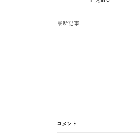
金買取、貴金属買取、アクセサリー買
最新記事
銀貨、記念メダル買取
カーナビ
コメント