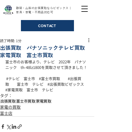
静岡・山梨の出張買取ならビゼックス｜
家具・家電・不用品対応可
CONTACT
読了時間: 1分
出張買取 パナソニックテレビ買取
家電買取 富士市買取
富士市のお客様より、テレビ　2022年　パナソ
ニック　th-48lz1800を買取させて頂きました！
#テレビ
　富士市　
#富士市買取
#出張買
取
　　富士市　テレビ　
#出張買取ビゼックス
#家電買取
　富士市　テレビ
タグ：
出張買取
富士市買取
家電買取
家電の買取
富士店