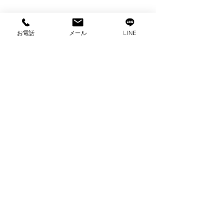
お電話
メール
LINE
コメント
コメントを追加…
出張買取 パナソニック
出張買取 com
オーブン電子レンジ 買
洗濯機買取 
取 家電買取 富士市買
沼津市買取
取
プライバシーポリシー
2025 ビゼックス All Rights Reserved.