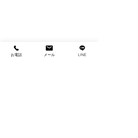
お電話
メール
LINE
コメント
コメントを追加…
出張買取 パロマガスコ
出張買取 パナ
ンロ買取 ガステーブル
電子レンジ 買
買取 富士市買取
取 沼津市買取