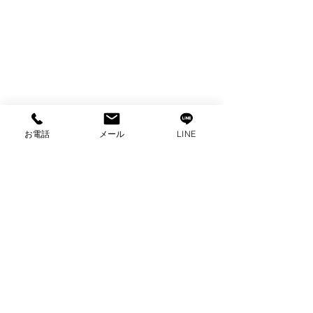
お電話
メール
LINE
コメント
コメントを追加…
出張買取 パロマガスコ
出張買取 パナ
ンロ買取 ガステーブル
電子レンジ 買