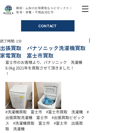
静岡・山梨の出張買取ならビゼックス｜
家具・家電・不用品対応可
CONTACT
読了時間: 1分
出張買取 パナソニック洗濯機買取
家電買取 富士市買取
富士市のお客様より、パナソニック　洗濯機　
8.0kg 2021年を買取させて頂きました！ 
！
#洗濯機買取
　富士市　
#富士市買取
　洗濯機　
#
出張買取洗濯機
　富士市　
#出張買取ビゼック
ス
#洗濯機買取
　富士市　
#富士市
　出張買
取　洗濯機　