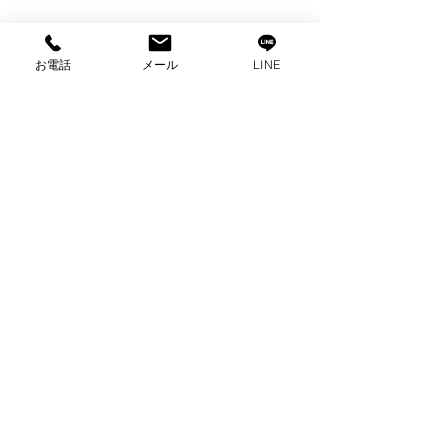
お電話
メール
LINE
コメント
コメントを追加…
出張買取 パナソニック
出張買取 パナ
電子レンジ 買取 家電買
オーブン電子レ
取 沼津市買取
取 家電買取 
取
プライバシーポリシー
2025 ビゼックス All Rights Reserved.