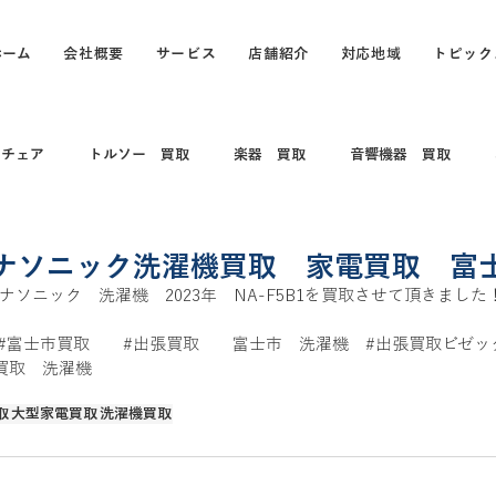
ホーム
会社概要
サービス
店舗紹介
対応地域
トピック
スチェア
トルソー 買取
楽器 買取
音響機器 買取
 コレクション
電動キックボード
カメラ買取 出張買取
ナソニック洗濯機買取 家電買取 富
ソニック　洗濯機　2023年　NA-F5B1を買取させて頂きました
買取
打楽器 和楽器 コレクション
パソコン
パソコン買
#富士市買取
#出張買取
　　富士市　洗濯機　
#出張買取ビゼッ
買取　洗濯機
取
大型家電買取
洗濯機買取
買取
カヤック、船、ボート買取
釣具買取
万年筆、ブラン