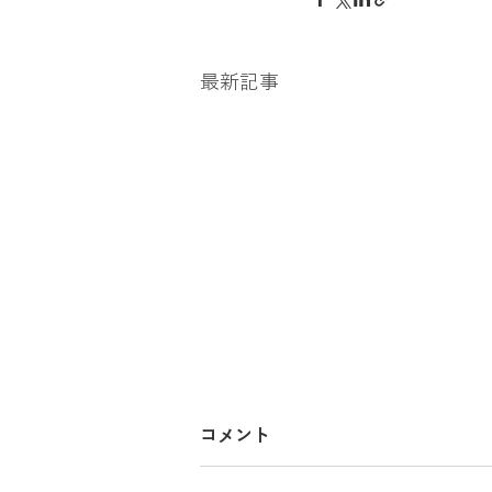
金買取、貴金属買取、アクセサリー買
最新記事
銀貨、記念メダル買取
カーナビ
コメント