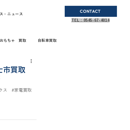
CONTACT
ス・ニュース
TEL : 0545-67-4014
おもちゃ 買取
自転車買取
ブランド品買取
士市買取
！
取
ガステーブル
クス
#家電買取
ドボールペン買取