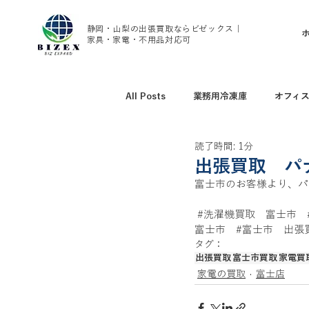
静岡・山梨の出張買取ならビゼックス｜
家具・家電・不用品対応可
All Posts
業務用冷凍庫
オフィ
読了時間: 1分
アウトドア用品買取
野球グッズ
出張買取 パ
富士市のお客様より、パナ
腕時計、ブランド時計買取
家具
#洗濯機買取
　富士市　
富士市　
#富士市
　出張
タグ：
出張買取
富士市買取
家電買
トレーニング用品買取
エアコン
家電の買取
富士店