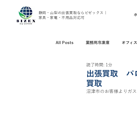
静岡・山梨の出張買取ならビゼックス｜
家具・家電・不用品対応可
All Posts
業務用冷凍庫
オフィ
読了時間: 1分
アウトドア用品買取
野球グッズ
出張買取 パ
買取
沼津市のお客様よりガスコン
腕時計、ブランド時計買取
家具
トレーニング用品買取
エアコン