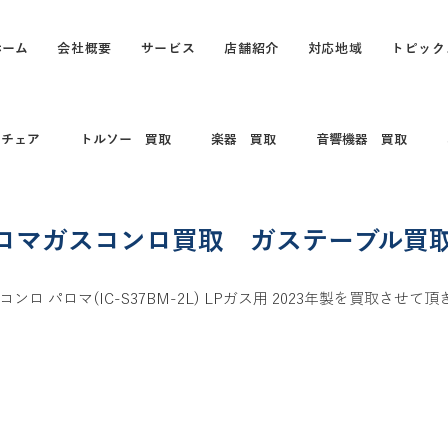
ホーム
会社概要
サービス
店舗紹介
対応地域
トピック
スチェア
トルソー 買取
楽器 買取
音響機器 買取
 コレクション
電動キックボード
カメラ買取 出張買取
ロマガスコンロ買取 ガステーブル買
ロ パロマ(IC-S37BM-2L) LPガス用 2023年製を買取させて頂
買取
打楽器 和楽器 コレクション
パソコン
パソコン買
買取
カヤック、船、ボート買取
釣具買取
万年筆、ブラン