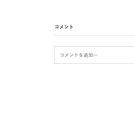
コメント
コメントを追加…
出張買取 ハイアール冷蔵庫
買取 家電買取 沼津市出張
買取