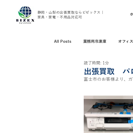
静岡・山梨の出張買取ならビゼックス｜
家具・家電・不用品対応可
All Posts
業務用冷凍庫
オフィ
読了時間: 1分
アウトドア用品買取
野球グッズ
出張買取 パ
富士市のお客様より、ガス
腕時計、ブランド時計買取
家具
トレーニング用品買取
エアコン