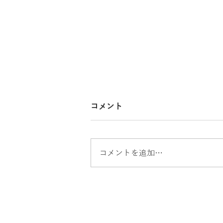
コメント
コメントを追加…
出張買取 パロマガスコンロ
買取 ガステーブル買取 富