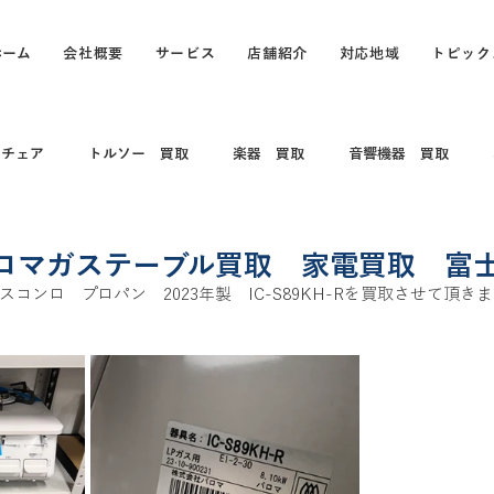
ホーム
会社概要
サービス
店舗紹介
対応地域
トピック
スチェア
トルソー 買取
楽器 買取
音響機器 買取
 コレクション
電動キックボード
カメラ買取 出張買取
ロマガステーブル買取 家電買取 富
コンロ　プロパン　2023年製　IC-S89KH-Rを買取させて頂き
買取
打楽器 和楽器 コレクション
パソコン
パソコン買
買取
カヤック、船、ボート買取
釣具買取
万年筆、ブラン