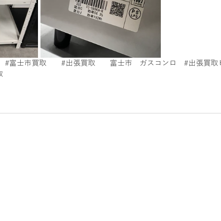
取
電動カート
美容用品買取
ゲーム買取
電動キック
　
#富士市買取
#出張買取
　　富士市　ガスコンロ　
#出張買取
取