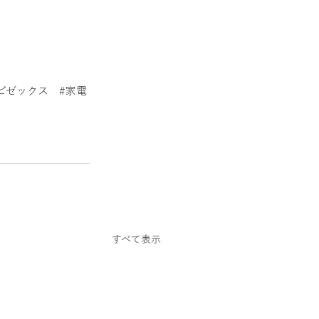
スクーター
ビゼックス
#家電
すべて表示