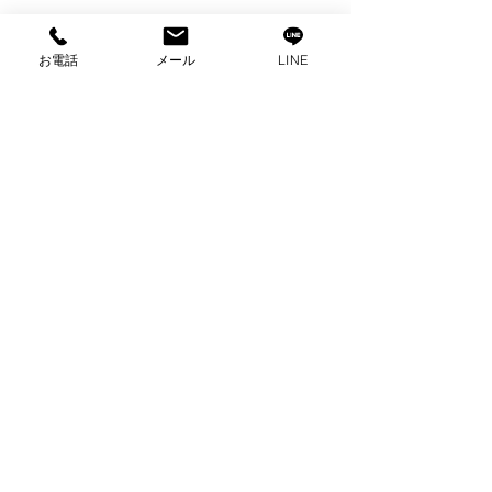
お電話
メール
LINE
コメント
コメントを追加…
出張買取 パロマガスコ
出張買取 パナ
ンロ買取 ガステーブル
オーブン電子レ
買取 富士市買取
取 家電買取 
取
プライバシーポリシー
2025 ビゼックス All Rights Reserved.