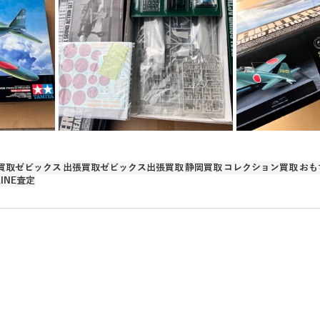
取
電動カート
美容用品買取
ゲーム買取
電動キック
買取ゼビックス
出張買取ゼビックス出張買取
静岡買取
コレクション買取
おも
LINE査定