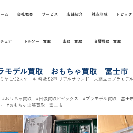
ホーム
会社概要
サービス
店舗紹介
対応地域
トピック
スチェア
トルソー 買取
楽器 買取
音響機器 買取
 コレクション
電動キックボード
カメラ買取 出張買取
ラモデル買取 おもちゃ買取 富士市
ヤ 1/32スケール 零戦 52型 リアルサウンド　未組立のプラモ
買取
打楽器 和楽器 コレクション
パソコン
パソコン買
　
#おもちゃ買取
#出張買取ビゼックス
#プラモデル買取
　富士
ル
#おもちゃ出張買取
　富士市
買取
カヤック、船、ボート買取
釣具買取
万年筆、ブラン