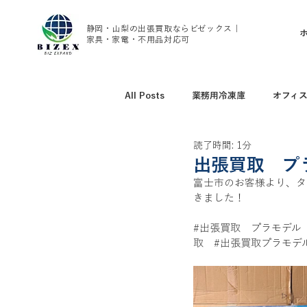
静岡・山梨の出張買取ならビゼックス｜
家具・家電・不用品対応可
All Posts
業務用冷凍庫
オフィ
読了時間: 1分
アウトドア用品買取
野球グッズ
出張買取 プ
富士市のお客様より、タミ
きました！
腕時計、ブランド時計買取
家具
#出張買取
　プラモデル
取
#出張買取プラモデ
トレーニング用品買取
エアコン