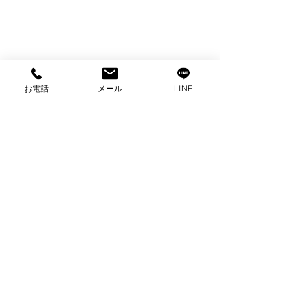
お電話
メール
LINE
コメント
コメントを追加…
出張買取 パナソニック
出張買取 パロ
冷蔵庫買取 家電買取
ンロ買取 ガス
富士市出張買取
買取 富士市買