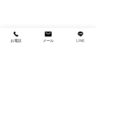
お電話
メール
LINE
コメント
コメントを追加…
沼津市買取 腕時計買
出張買取 腕
取 ブランド買取 リサ
ブランド買取 
イクルショップ沼津市
ルショップ 不
不用品買取