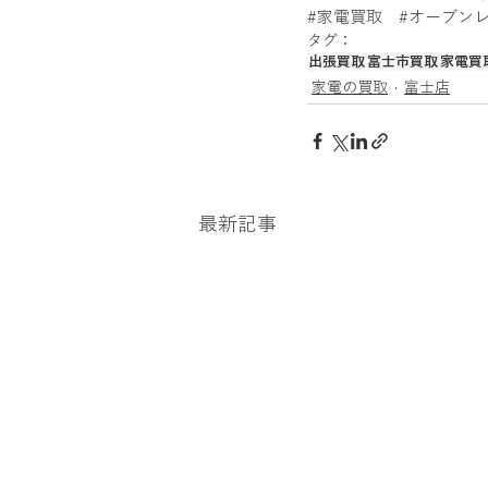
#家電買取
#オーブン
タグ：
出張買取
富士市買取
家電買
家電の買取
富士店
最新記事