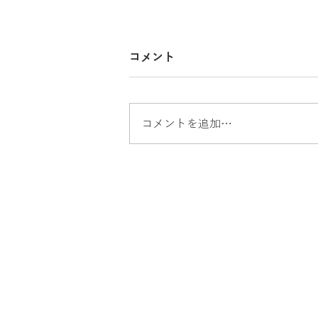
コメント
コメントを追加…
出張買取 パナソニック冷蔵
庫買取 家電買取 沼津市出
張買取