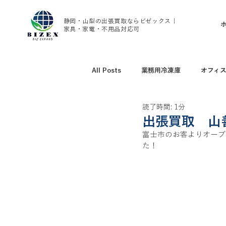
静岡・山梨の出張買取ならビゼックス｜
家具・家電・不用品対応可
All Posts
業務用冷凍庫
オフィ
読了時間: 1分
アウトドア用品買取
野球グッズ
出張買取 山
富士市のお客よりオーブンレン
た！ 
腕時計、ブランド時計買取
家具
トレーニング用品買取
エアコン