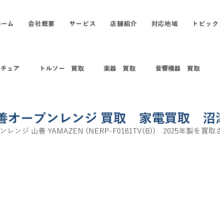
ホーム
会社概要
サービス
店舗紹介
対応地域
トピック
スチェア
トルソー 買取
楽器 買取
音響機器 買取
 コレクション
電動キックボード
カメラ買取 出張買取
善オーブンレンジ 買取 家電買取 沼
ジ 山善 YAMAZEN (NERP-F0181TV(B))　2025年製を
買取
打楽器 和楽器 コレクション
パソコン
パソコン買
買取
カヤック、船、ボート買取
釣具買取
万年筆、ブラン