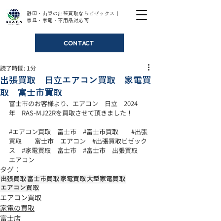
静岡・山梨の出張買取ならビゼックス｜
家具・家電・不用品対応可
CONTACT
読了時間: 1分
出張買取 日立エアコン買取 家電買
取 富士市買取
富士市のお客様より、エアコン　日立　2024
年　RAS-MJ22Rを買取させて頂きました！ 
#エアコン買取
　富士市　
#富士市買取
#出張
買取
　　富士市　エアコン　
#出張買取ビゼック
ス
#家電買取
　富士市　
#富士市
　出張買取　
エアコン
タグ：
出張買取
富士市買取
家電買取
大型家電買取
エアコン買取
エアコン買取
家電の買取
富士店