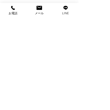
お電話
メール
LINE
コメント
コメントを追加…
出張買取 ハイアール全
出張買取 ハイ
自動洗濯機買取 家電買
蔵庫買取 家電
取 富士市買取
津市出張買取
プライバシーポリシー
2025 ビゼックス All Rights Reserved.