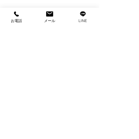
お電話
メール
LINE
コメント
コメントを追加…
出張買取 ハイセンス全
出張買取 東芝
自動洗濯機買取 家電買
取 家電買取 
取 富士市買取
張買取
プライバシーポリシー
2025 ビゼックス All Rights Reserved.