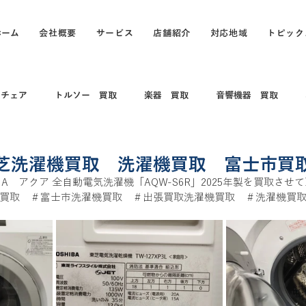
ホーム
会社概要
サービス
店舗紹介
対応地域
トピック
スチェア
トルソー 買取
楽器 買取
音響機器 買取
 コレクション
電動キックボード
カメラ買取 出張買取
芝洗濯機買取 洗濯機買取 富士市買
A　アクア 全自動電気洗濯機「AQW-S6R」2025年製を買取させ
買取　＃富士市洗濯機買取　＃出張買取洗濯機買取　＃洗濯機買
買取
打楽器 和楽器 コレクション
パソコン
パソコン買
買取
カヤック、船、ボート買取
釣具買取
万年筆、ブラン