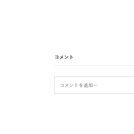
コメント
コメントを追加…
出張買取 パナソニック冷蔵
庫買取 家電買取 沼津市出
張買取