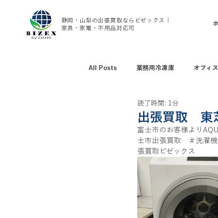
静岡・山梨の出張買取ならビゼックス｜
家具・家電・不用品対応可
All Posts
業務用冷凍庫
オフィ
読了時間: 1分
アウトドア用品買取
野球グッズ
出張買取 東
富士市のお客様よりAQU
士市出張買取　＃洗濯機
腕時計、ブランド時計買取
家具
張買取ビゼックス
トレーニング用品買取
エアコン