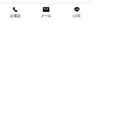
お電話
メール
LINE
コメント
コメントを追加…
出張買取 パナソニック
出張買取 com
オーブン電子レンジ 買
洗濯機買取 
取 家電買取 富士市買
沼津市買取
取
プライバシーポリシー
2025 ビゼックス All Rights Reserved.