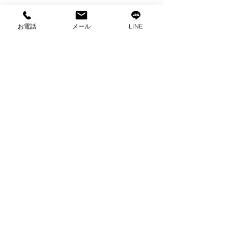
お電話
メール
LINE
コメント
コメントを追加…
出張買取 パナソニック
出張買取 パナ
電子レンジ 買取 家電買
オーブン電子レ
取 沼津市買取
取 家電買取 
取
プライバシーポリシー
2025 ビゼックス All Rights Reserved.