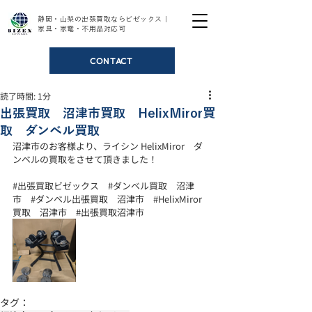
静岡・山梨の出張買取ならビゼックス｜
家具・家電・不用品対応可
CONTACT
読了時間: 1分
出張買取 沼津市買取 HelixMiror買
取 ダンベル買取
沼津市のお客様より、ライシン HelixMiror　ダ
ンベルの買取をさせて頂きました！
#出張買取ビゼックス
#ダンベル買取
　沼津
市　
#ダンベル出張買取
　沼津市　
#HelixMiror
買取
　沼津市　
#出張買取沼津市
タグ：