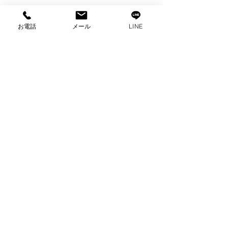
お電話
メール
LINE
コメント
コメントを追加…
出張買取 パナソニック
出張買取 パナ
電子レンジ 買取 家電買
オーブン電子レ
取 沼津市買取
取 家電買取 
取
プライバシーポリシー
2025 ビゼックス All Rights Reserved.