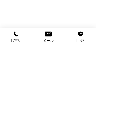
お電話
メール
LINE
コメント
コメントを追加…
出張買取 東芝冷蔵庫買
出張買取 パナ
取 家電買取 沼津市出
電子レンジ 買
張買取
取 沼津市買取