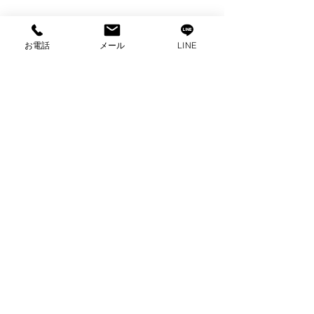
お電話
メール
LINE
コメント
コメントを追加…
出張買取 スポーツモデ
出張買取 ブリ
ル自転車買取 自転車買
自転車買取 
取 富士市買取
取
プライバシーポリシー
2025 ビゼックス All Rights Reserved.