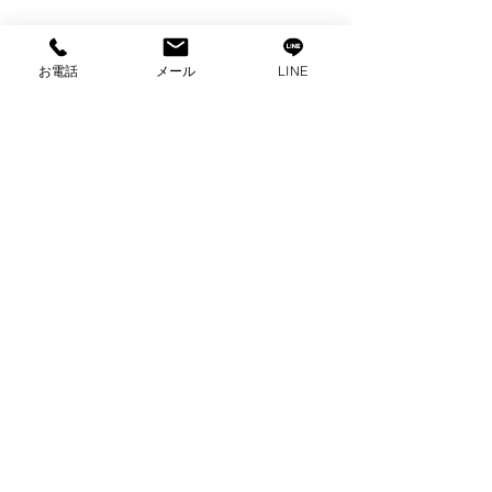
お電話
メール
LINE
コメント
コメントを追加…
出張買取 ハイセンス全
出張買取 東芝
自動洗濯機買取 家電買
取 家電買取 
取 富士市買取
張買取
プライバシーポリシー
2025 ビゼックス All Rights Reserved.