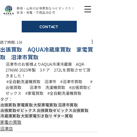
静岡・山梨の出張買取ならビゼックス｜
家具・家電・不用品対応可
CONTACT
読了時間: 1分
出張買取 AQUA冷蔵庫買取 家電買
取 沼津市買取
沼津市のお客様よりAQUA冷凍冷蔵庫　AQR-
27N(W) 2023年製　3ドア　272Lを買取させて頂
きました！
#全自動洗濯機買取
　沼津市　
#沼津市買取
#
出張買取
　　沼津市　洗濯機買取　
#出張買取ビ
ゼックス
#家電買取
#全自動洗濯機買取
タグ：
出張買取
家電買取
大型家電買取
沼津市買取
出張買取ゼビックス
出張買取ゼビックス出張買取
冷蔵庫買取
大型家電引き取り
ギター買取
家電の買取
沼津店