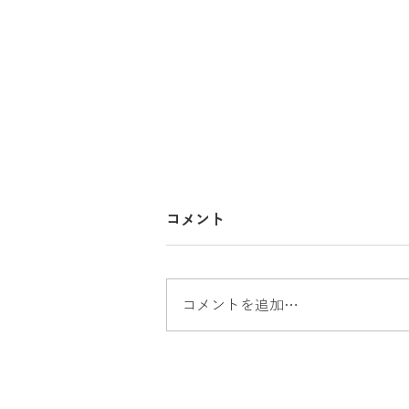
コメント
コメントを追加…
出張買取 ハイアール冷蔵庫
買取 家電買取 沼津市出張