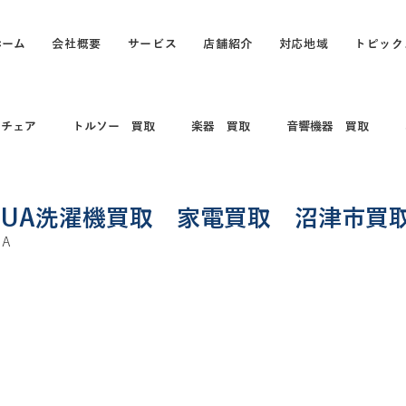
ホーム
会社概要
サービス
店舗紹介
対応地域
トピック
スチェア
トルソー 買取
楽器 買取
音響機器 買取
 コレクション
電動キックボード
カメラ買取 出張買取
QUA洗濯機買取 家電買取 沼津市買
A
買取
打楽器 和楽器 コレクション
パソコン
パソコン買
買取
カヤック、船、ボート買取
釣具買取
万年筆、ブラン