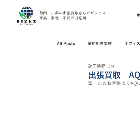
静岡・山梨の出張買取ならビゼックス｜
家具・家電・不用品対応可
All Posts
業務用冷凍庫
オフィ
読了時間: 1分
アウトドア用品買取
野球グッズ
出張買取 A
富士市のお客様よりAQU
腕時計、ブランド時計買取
家具
トレーニング用品買取
エアコン