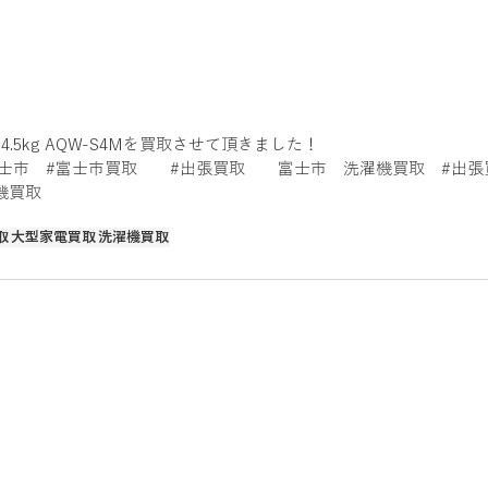
4.5kg AQW-S4Mを買取させて頂きました！
士市　
#富士市買取
#出張買取
　　富士市　洗濯機買取　
#出張
機買取
取
大型家電買取
洗濯機買取