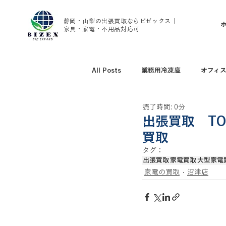
静岡・山梨の出張買取ならビゼックス｜
家具・家電・不用品対応可
All Posts
業務用冷凍庫
オフィ
読了時間: 0分
アウトドア用品買取
野球グッズ
出張買取 T
買取
タグ：
腕時計、ブランド時計買取
家具
出張買取
家電買取
大型家電
家電の買取
沼津店
トレーニング用品買取
エアコン