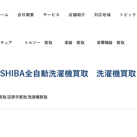
ホーム
会社概要
サービス
店舗紹介
対応地域
トピック
スチェア
トルソー 買取
楽器 買取
音響機器 買取
 コレクション
電動キックボード
カメラ買取 出張買取
OSHIBA全自動洗濯機買取 洗濯機買
買取
打楽器 和楽器 コレクション
パソコン
パソコン買
買取
沼津市買取
洗濯機買取
買取
カヤック、船、ボート買取
釣具買取
万年筆、ブラン