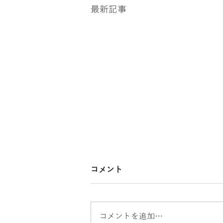
金買取、貴金属買取、アクセサリー買
最新記事
銀貨、記念メダル買取
カーナビ
コメント
コメントを追加…