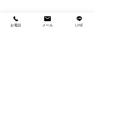
お電話
メール
LINE
コメント
コメントを追加…
出張買取 東芝冷蔵庫買
出張買取 パナ
取 家電買取 沼津市出
電子レンジ 買
張買取
取 沼津市買取
プライバシーポリシー
2025 ビゼックス All Rights Reserved.